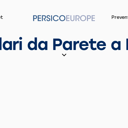
t
Prevent
ari da Parete a 